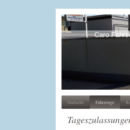
Caro Fahrz
Startseite
Fahrzeuge
K
Tageszulassunge